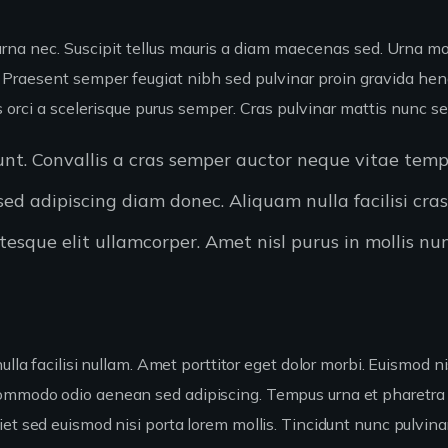
urna nec. Suscipit tellus mauris a diam maecenas sed. Urna mol
 Praesent semper feugiat nibh sed pulvinar proin gravida hend
tis orci a scelerisque purus semper. Cras pulvinar mattis nunc se
dunt. Convallis a cras semper auctor neque vitae tem
d adipiscing diam donec. Aliquam nulla facilisi cra
esque elit ullamcorper. Amet nisl purus in mollis nun
ulla facilisi nullam. Amet porttitor eget dolor morbi. Euismod n
commodo odio aenean sed adipiscing. Tempus urna et pharetra 
et sed euismod nisi porta lorem mollis. Tincidunt nunc pulvina